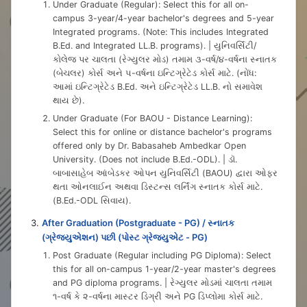
Under Graduate (Regular): Select this for all on-
campus 3-year/4-year bachelor's degrees and 5-year
Integrated programs. (Note: This includes Integrated
B.Ed. and Integrated LL.B. programs). | યુનિવર્સિટી/
કોલેજ પર ચાલતા (રેગ્યુલર મોડ) તમામ ૩-વર્ષ/૪-વર્ષના સ્નાતક
(બેચલર) કોર્સ અને ૫-વર્ષના ઇન્ટિગ્રેટેડ કોર્સ માટે. (નોંધ:
આમાં ઇન્ટિગ્રેટેડ B.Ed. અને ઇન્ટિગ્રેટેડ LL.B. નો સમાવેશ
થાય છે).
Under Graduate (For BAOU - Distance Learning):
Select this for online or distance bachelor's programs
offered only by Dr. Babasaheb Ambedkar Open
University. (Does not include B.Ed.-ODL). | ડૉ.
બાબાસાહેબ આંબેડકર ઓપન યુનિવર્સિટી (BAOU) દ્વારા ઓફર
થતા ઓનલાઈન અથવા ડિસ્ટન્સ લર્નિંગ સ્નાતક કોર્સ માટે.
(B.Ed.-ODL સિવાય).
After Graduation (Postgraduate - PG) / સ્નાતક
(ગ્રેજ્યુએશન) પછી (પોસ્ટ ગ્રેજ્યુએટ - PG)
Post Graduate (Regular including PG Diploma): Select
this for all on-campus 1-year/2-year master's degrees
and PG diploma programs. | રેગ્યુલર મોડમાં ચાલતા તમામ
૧-વર્ષ કે ૨-વર્ષના માસ્ટર ડિગ્રી અને PG ડિપ્લોમા કોર્સ માટે.