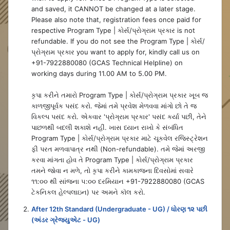
and saved, it CANNOT be changed at a later stage.
Please also note that, registration fees once paid for
respective Program Type | કોર્સ/પ્રોગ્રામ પ્રકાર is not
refundable. If you do not see the Program Type | કોર્સ/
પ્રોગ્રામ પ્રકાર you want to apply for, kindly call us on
+91-7922880080 (GCAS Technical Helpline) on
working days during 11.00 AM to 5.00 PM.
કૃપા કરીને તમારો Program Type | કોર્સ/પ્રોગ્રામ પ્રકાર ખૂબ જ
કાળજીપૂર્વક પસંદ કરો. જેમાં તમે પ્રવેશ મેળવવા માંગો છો તે જ
વિકલ્પ પસંદ કરો. એકવાર 'પ્રોગ્રામ પ્રકાર' પસંદ કર્યા પછી, તેને
પાછળથી બદલી શકાશે નહીં. ખાસ ધ્યાન રાખો કે સંબંધિત
Program Type | કોર્સ/પ્રોગ્રામ પ્રકાર માટે ચૂકવેલ રજિસ્ટ્રેશન
ફી પરત મળવાપાત્ર નથી (Non-refundable). તમે જેમાં અરજી
કરવા માંગતા હોવ તે Program Type | કોર્સ/પ્રોગ્રામ પ્રકાર
તમને જોવા ન મળે, તો કૃપા કરીને કામકાજના દિવસોમાં સવારે
૧૧:૦૦ થી સાંજના ૫:૦૦ દરમિયાન +91-7922880080 (GCAS
ટેકનિકલ હેલ્પલાઇન) પર અમને કૉલ કરો.
After 12th Standard (Undergraduate - UG) / ધોરણ ૧૨ પછી
(અંડર ગ્રેજ્યુએટ - UG)