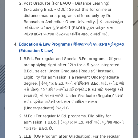
Post Graduate (For BAOU - Distance Learning)
(Excluding B.Ed. - ODL): Select this for online or
distance master's programs offered only by Dr.
Babasaheb Ambedkar Open University. | ડૉ. બાબાસાહેબ
આંબેડકર ઓપન યુનિવર્સિટી (BAOU) દ્વારા ઓફર થતા
ઓનલાઈન અથવા ડિસ્ટન્સ લર્નિંગ માસ્ટર કોર્સ માટે.
Education & Law Programs / શિક્ષણ અને કાયદાના પ્રોગ્રામ્સ
(Education & Law)
B.Ed.: For regular and Special B.Ed. programs. (If you
are applying right after 12th for a 5-year Integrated
B.Ed., select 'Under Graduate (Regular)' instead).
Eligibility for admission is a relevant Undergraduate
degree. | રેગ્યુલર B.Ed. અને સ્પેશિયલ B.Ed. માટે. (નોંધ: જો
તમે ધોરણ ૧૨ પછી ૫-વર્ષીય ઇન્ટિગ્રેટેડ B.Ed માટે અરજી કરી
રહ્યા છો, તો આના બદલે 'Under Graduate (Regular)' પસંદ
કરો). પ્રવેશ માટેની લાયકાત સંબંધિત સ્નાતક
(Undergraduate) ડિગ્રી છે.
M.Ed.: For regular M.Ed. programs. Eligibility for
admission is B.Ed. | રેગ્યુલર M.Ed. કોર્સ માટે. પ્રવેશ માટેની
લાયકાત B.Ed. છે.
LL.B. (UG Program after Graduation): For the regular