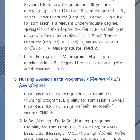
3-year LL.B. done after graduation. (If you are
applying right after 12th for a 5-year Integrated LL.B.,
select 'Under Graduate (Regular)' instead). Eligibility
for admission is a relevant Undergraduate degree. |
ગ્રેજ્યુએશન પછીના રેગ્યુલર ૩-વર્ષીય LL.B. કોર્સ માટે. (નોંધ:
ધોરણ ૧૨ પછીના ૫-વર્ષીય ઇન્ટિગ્રેટેડ LL.B. માટે 'Under
Graduate (Regular)' પસંદ કરો). પ્રવેશ માટેની લાયકાત
સંબંધિત સ્નાતક (Undergraduate) ડિગ્રી છે.
LL.M.: For regular LL.M. programs. Eligibility for
admission is LL.B. | રેગ્યુલર LL.M. પ્રોગ્રામ્સ માટે. પ્રવેશ
માટેની લાયકાત LL.B. છે.
Nursing & Allied Health Programs / નર્સિંગ અને એલાઈડ
હેલ્થ પ્રોગ્રામ્સ
Post-Basic B.Sc. (Nursing): For Post-Basic B.Sc.
(Nursing) programs. Eligibility for admission is GNM. |
Post-Basic B.Sc. (Nursing) કોર્સ માટે. પ્રવેશ માટેની
લાયકાત GNM છે.
M.Sc. (Nursing): For M.Sc. (Nursing) programs.
Eligibility for admission is B.Sc. (Nursing) or Post-
Basic B.Sc. (Nursing). | M.Sc. (Nursing) કોર્સ માટે. પ્રવેશ
માટેની લાયકાત B.Sc. (Nursing) અથવા Post-Basic B.Sc.